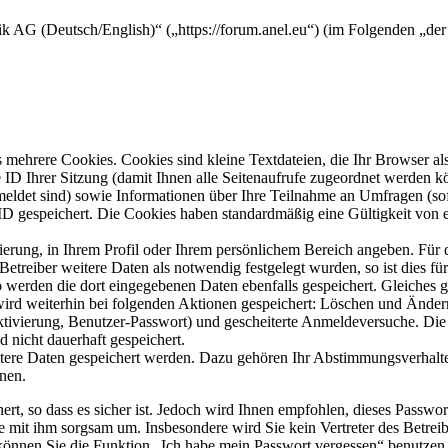
 AG (Deutsch/English)“ („https://forum.anel.eu“) (im Folgenden „der 
mehrere Cookies. Cookies sind kleine Textdateien, die Ihr Browser al
le ID Ihrer Sitzung (damit Ihnen alle Seitenaufrufe zugeordnet werden 
meldet sind) sowie Informationen über Ihre Teilnahme an Umfragen (sof
-ID gespeichert. Die Cookies haben standardmäßig eine Gültigkeit von e
rierung, in Ihrem Profil oder Ihrem persönlichem Bereich angeben. Für 
eiber weitere Daten als notwendig festgelegt wurden, so ist dies für 
so werden die dort eingegebenen Daten ebenfalls gespeichert. Gleiches g
 wird weiterhin bei folgenden Aktionen gespeichert: Löschen und Ände
ktivierung, Benutzer-Passwort) und gescheiterte Anmeldeversuche. D
d nicht dauerhaft gespeichert.
itere Daten gespeichert werden. Dazu gehören Ihr Abstimmungsverhalte
nen.
rt, so dass es sicher ist. Jedoch wird Ihnen empfohlen, dieses Passwo
ie mit ihm sorgsam um. Insbesondere wird Sie kein Vertreter des Betrei
o können Sie die Funktion „Ich habe mein Passwort vergessen“ benutz