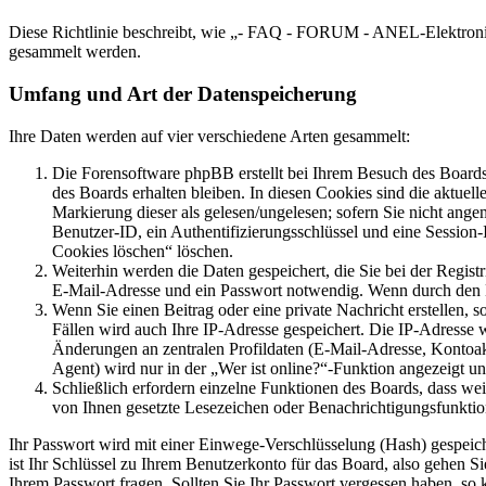
Diese Richtlinie beschreibt, wie „- FAQ - FORUM - ANEL-Elektronik
gesammelt werden.
Umfang und Art der Datenspeicherung
Ihre Daten werden auf vier verschiedene Arten gesammelt:
Die Forensoftware phpBB erstellt bei Ihrem Besuch des Boards 
des Boards erhalten bleiben. In diesen Cookies sind die aktuel
Markierung dieser als gelesen/ungelesen; sofern Sie nicht ange
Benutzer-ID, ein Authentifizierungsschlüssel und eine Session
Cookies löschen“ löschen.
Weiterhin werden die Daten gespeichert, die Sie bei der Regist
E-Mail-Adresse und ein Passwort notwendig. Wenn durch den Betr
Wenn Sie einen Beitrag oder eine private Nachricht erstellen, 
Fällen wird auch Ihre IP-Adresse gespeichert. Die IP-Adresse
Änderungen an zentralen Profildaten (E-Mail-Adresse, Kontoa
Agent) wird nur in der „Wer ist online?“-Funktion angezeigt un
Schließlich erfordern einzelne Funktionen des Boards, dass we
von Ihnen gesetzte Lesezeichen oder Benachrichtigungsfunktio
Ihr Passwort wird mit einer Einwege-Verschlüsselung (Hash) gespeiche
ist Ihr Schlüssel zu Ihrem Benutzerkonto für das Board, also gehen S
Ihrem Passwort fragen. Sollten Sie Ihr Passwort vergessen haben, s