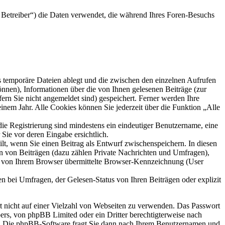
Betreiber“) die Daten verwendet, die während Ihres Foren-Besuchs
s temporäre Dateien ablegt und die zwischen den einzelnen Aufrufen
können), Informationen über die von Ihnen gelesenen Beiträge (zur
ern Sie nicht angemeldet sind) gespeichert. Ferner werden Ihre
inem Jahr. Alle Cookies können Sie jederzeit über die Funktion „Alle
die Registrierung sind mindestens ein eindeutiger Benutzername, eine
Sie vor deren Eingabe ersichtlich.
ilt, wenn Sie einen Beitrag als Entwurf zwischenspeichern. In diesen
rn von Beiträgen (dazu zählen Private Nachrichten und Umfragen),
ie von Ihrem Browser übermittelte Browser-Kennzeichnung (User
n bei Umfragen, der Gelesen-Status von Ihren Beiträgen oder explizit
rt nicht auf einer Vielzahl von Webseiten zu verwenden. Das Passwort
bers, von phpBB Limited oder ein Dritter berechtigterweise nach
en. Die phpBB-Software fragt Sie dann nach Ihrem Benutzernamen und