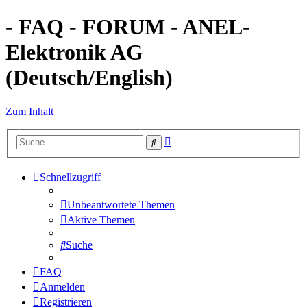
- FAQ - FORUM - ANEL-
Elektronik AG
(Deutsch/English)
Zum Inhalt
Erweiterte
Suche
Suche
Schnellzugriff
Unbeantwortete Themen
Aktive Themen
Suche
FAQ
Anmelden
Registrieren