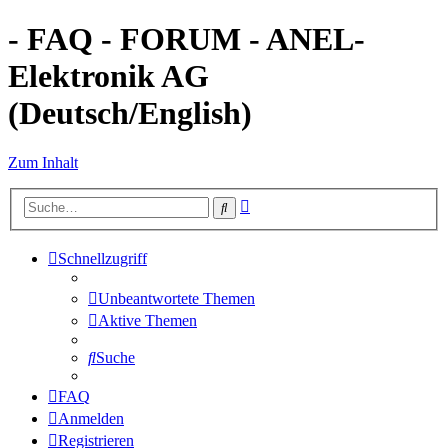
- FAQ - FORUM - ANEL-
Elektronik AG
(Deutsch/English)
Zum Inhalt
Erweiterte
Suche
Suche
Schnellzugriff
Unbeantwortete Themen
Aktive Themen
Suche
FAQ
Anmelden
Registrieren