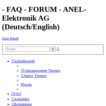
- FAQ - FORUM - ANEL-
Elektronik AG
(Deutsch/English)
Zum Inhalt
Erweiterte
Suche
Suche
Schnellzugriff
Unbeantwortete Themen
Aktive Themen
Suche
FAQ
Anmelden
Registrieren