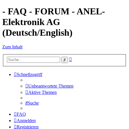
- FAQ - FORUM - ANEL-
Elektronik AG
(Deutsch/English)
Zum Inhalt
Erweiterte
Suche
Suche
Schnellzugriff
Unbeantwortete Themen
Aktive Themen
Suche
FAQ
Anmelden
Registrieren