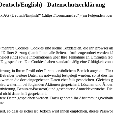
utsch/English) - Datenschutzerklärung
 AG (Deutsch/English)“ („https://forum.anel.eu“) (im Folgenden „der 
mehrere Cookies. Cookies sind kleine Textdateien, die Ihr Browser al
le ID Ihrer Sitzung (damit Ihnen alle Seitenaufrufe zugeordnet werden 
meldet sind) sowie Informationen über Ihre Teilnahme an Umfragen (sof
-ID gespeichert. Die Cookies haben standardmäßig eine Gültigkeit von e
rierung, in Ihrem Profil oder Ihrem persönlichem Bereich angeben. Für 
eiber weitere Daten als notwendig festgelegt wurden, so ist dies für 
so werden die dort eingegebenen Daten ebenfalls gespeichert. Gleiches g
 wird weiterhin bei folgenden Aktionen gespeichert: Löschen und Ände
ktivierung, Benutzer-Passwort) und gescheiterte Anmeldeversuche. D
d nicht dauerhaft gespeichert.
itere Daten gespeichert werden. Dazu gehören Ihr Abstimmungsverhalte
nen.
rt, so dass es sicher ist. Jedoch wird Ihnen empfohlen, dieses Passwo