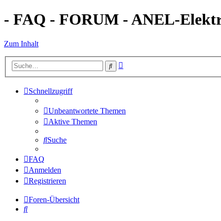
- FAQ - FORUM - ANEL-Elektro
Zum Inhalt
Erweiterte
Suche
Suche
Schnellzugriff
Unbeantwortete Themen
Aktive Themen
Suche
FAQ
Anmelden
Registrieren
Foren-Übersicht
Suche