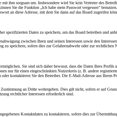
ie mit ihm sorgsam um. Insbesondere wird Sie kein Vertreter des Betrei
o können Sie die Funktion „Ich habe mein Passwort vergessen“ benutz
sswort an diese Adresse, mit dem Sie dann auf das Board zugreifen kön
her spezifizierten Daten zu speichern, um das Board betreiben und anb
ssenabwägung zwischen Ihren und seinen Interessen sowie den Interesse
 zu speichern, sofern dies zur Gefahrenabwehr oder zur rechtlichen N
möglichen. Sie sind sich daher bewusst, dass die Daten Ihres Profils un
nen nur für einen eingeschränkten Nutzerkreis (z. B. andere registrier
der kontaktieren Sie den Betreiber. Die E-Mail-Adresse aus Ihrem Prof
 Zustimmung an Dritte weitergeben. Dies gilt nicht, sofern er auf Grun
zung rechtlicher Interessen erforderlich sind.
angegebenen Kontaktdaten zu kontaktieren, sofern dies zur Übermittlung