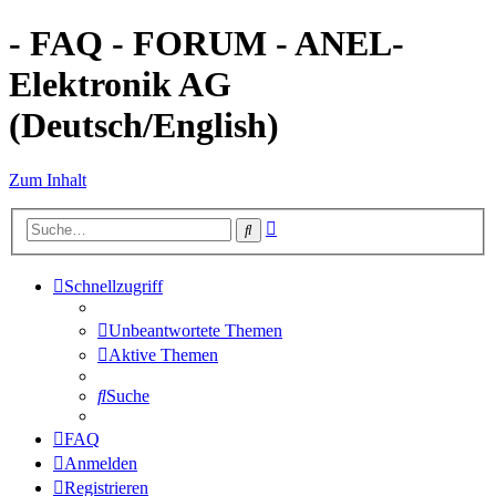
- FAQ - FORUM - ANEL-
Elektronik AG
(Deutsch/English)
Zum Inhalt
Erweiterte
Suche
Suche
Schnellzugriff
Unbeantwortete Themen
Aktive Themen
Suche
FAQ
Anmelden
Registrieren