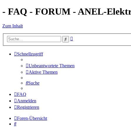
- FAQ - FORUM - ANEL-Elektro
Zum Inhalt
Erweiterte
Suche
Suche
Schnellzugriff
Unbeantwortete Themen
Aktive Themen
Suche
FAQ
Anmelden
Registrieren
Foren-Übersicht
Suche