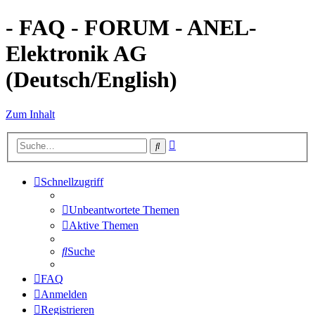
- FAQ - FORUM - ANEL-
Elektronik AG
(Deutsch/English)
Zum Inhalt
Erweiterte
Suche
Suche
Schnellzugriff
Unbeantwortete Themen
Aktive Themen
Suche
FAQ
Anmelden
Registrieren