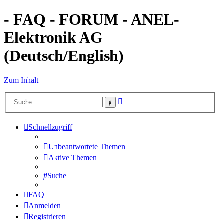
- FAQ - FORUM - ANEL-
Elektronik AG
(Deutsch/English)
Zum Inhalt
Erweiterte
Suche
Suche
Schnellzugriff
Unbeantwortete Themen
Aktive Themen
Suche
FAQ
Anmelden
Registrieren