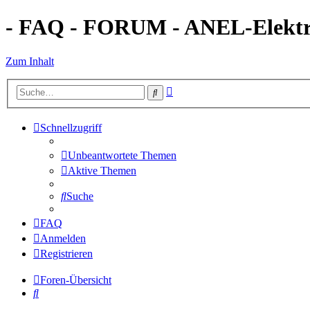
- FAQ - FORUM - ANEL-Elektro
Zum Inhalt
Erweiterte
Suche
Suche
Schnellzugriff
Unbeantwortete Themen
Aktive Themen
Suche
FAQ
Anmelden
Registrieren
Foren-Übersicht
Suche