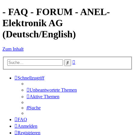
- FAQ - FORUM - ANEL-
Elektronik AG
(Deutsch/English)
Zum Inhalt
Erweiterte
Suche
Suche
Schnellzugriff
Unbeantwortete Themen
Aktive Themen
Suche
FAQ
Anmelden
Registrieren