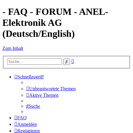
- FAQ - FORUM - ANEL-
Elektronik AG
(Deutsch/English)
Zum Inhalt
Erweiterte
Suche
Suche
Schnellzugriff
Unbeantwortete Themen
Aktive Themen
Suche
FAQ
Anmelden
Registrieren