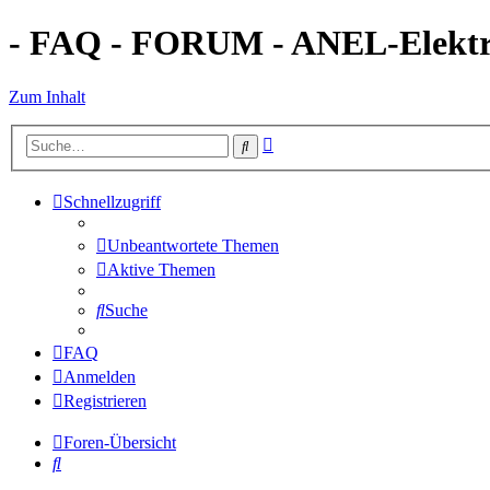
- FAQ - FORUM - ANEL-Elektro
Zum Inhalt
Erweiterte
Suche
Suche
Schnellzugriff
Unbeantwortete Themen
Aktive Themen
Suche
FAQ
Anmelden
Registrieren
Foren-Übersicht
Suche