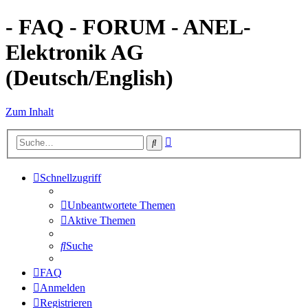
- FAQ - FORUM - ANEL-
Elektronik AG
(Deutsch/English)
Zum Inhalt
Erweiterte
Suche
Suche
Schnellzugriff
Unbeantwortete Themen
Aktive Themen
Suche
FAQ
Anmelden
Registrieren