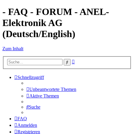
- FAQ - FORUM - ANEL-
Elektronik AG
(Deutsch/English)
Zum Inhalt
Erweiterte
Suche
Suche
Schnellzugriff
Unbeantwortete Themen
Aktive Themen
Suche
FAQ
Anmelden
Registrieren