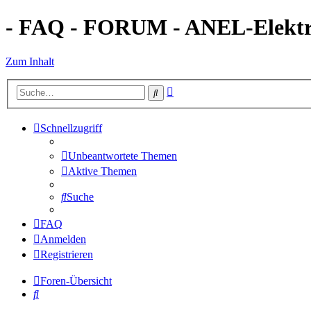
- FAQ - FORUM - ANEL-Elektro
Zum Inhalt
Erweiterte
Suche
Suche
Schnellzugriff
Unbeantwortete Themen
Aktive Themen
Suche
FAQ
Anmelden
Registrieren
Foren-Übersicht
Suche