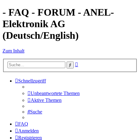
- FAQ - FORUM - ANEL-
Elektronik AG
(Deutsch/English)
Zum Inhalt
Erweiterte
Suche
Suche
Schnellzugriff
Unbeantwortete Themen
Aktive Themen
Suche
FAQ
Anmelden
Registrieren