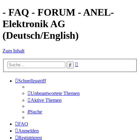
- FAQ - FORUM - ANEL-
Elektronik AG
(Deutsch/English)
Zum Inhalt
Erweiterte
Suche
Suche
Schnellzugriff
Unbeantwortete Themen
Aktive Themen
Suche
FAQ
Anmelden
Registrieren