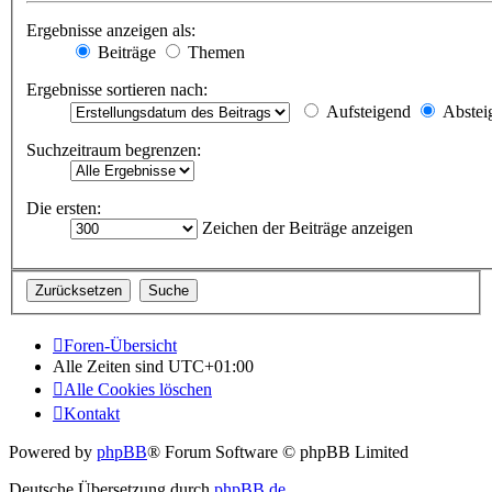
Ergebnisse anzeigen als:
Beiträge
Themen
Ergebnisse sortieren nach:
Aufsteigend
Abstei
Suchzeitraum begrenzen:
Die ersten:
Zeichen der Beiträge anzeigen
Foren-Übersicht
Alle Zeiten sind
UTC+01:00
Alle Cookies löschen
Kontakt
Powered by
phpBB
® Forum Software © phpBB Limited
Deutsche Übersetzung durch
phpBB.de