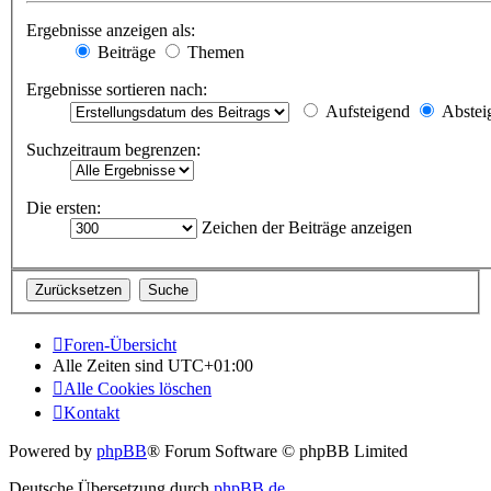
Ergebnisse anzeigen als:
Beiträge
Themen
Ergebnisse sortieren nach:
Aufsteigend
Abstei
Suchzeitraum begrenzen:
Die ersten:
Zeichen der Beiträge anzeigen
Foren-Übersicht
Alle Zeiten sind
UTC+01:00
Alle Cookies löschen
Kontakt
Powered by
phpBB
® Forum Software © phpBB Limited
Deutsche Übersetzung durch
phpBB.de