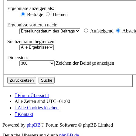
Ergebnisse anzeigen als:
Beiträge
Themen
Ergebnisse sortieren nach:
Aufsteigend
Abstei
Suchzeitraum begrenzen:
Die ersten:
Zeichen der Beiträge anzeigen
Foren-Übersicht
Alle Zeiten sind
UTC+01:00
Alle Cookies löschen
Kontakt
Powered by
phpBB
® Forum Software © phpBB Limited
Deutsche Übersetzung durch
phpBB.de