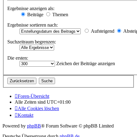
Ergebnisse anzeigen als:
Beiträge
Themen
Ergebnisse sortieren nach:
Aufsteigend
Abstei
Suchzeitraum begrenzen:
Die ersten:
Zeichen der Beiträge anzeigen
Foren-Übersicht
Alle Zeiten sind
UTC+01:00
Alle Cookies löschen
Kontakt
Powered by
phpBB
® Forum Software © phpBB Limited
Deutsche Übersetzung durch
phpBB.de