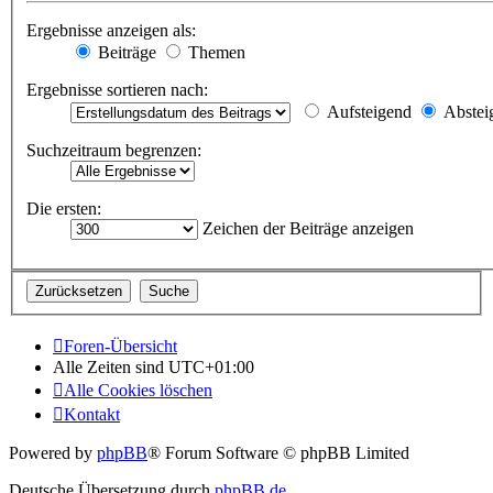
Ergebnisse anzeigen als:
Beiträge
Themen
Ergebnisse sortieren nach:
Aufsteigend
Abstei
Suchzeitraum begrenzen:
Die ersten:
Zeichen der Beiträge anzeigen
Foren-Übersicht
Alle Zeiten sind
UTC+01:00
Alle Cookies löschen
Kontakt
Powered by
phpBB
® Forum Software © phpBB Limited
Deutsche Übersetzung durch
phpBB.de