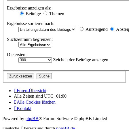
Ergebnisse anzeigen als:
Beiträge
Themen
Ergebnisse sortieren nach:
Aufsteigend
Abstei
Suchzeitraum begrenzen:
Die ersten:
Zeichen der Beiträge anzeigen
Foren-Übersicht
Alle Zeiten sind
UTC+01:00
Alle Cookies löschen
Kontakt
Powered by
phpBB
® Forum Software © phpBB Limited
Deutsche Übersetzung durch
phpBB.de