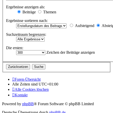
Ergebnisse anzeigen als:
Beiträge
Themen
Ergebnisse sortieren nach:
Aufsteigend
Abstei
Suchzeitraum begrenzen:
Die ersten:
Zeichen der Beiträge anzeigen
Foren-Übersicht
Alle Zeiten sind
UTC+01:00
Alle Cookies löschen
Kontakt
Powered by
phpBB
® Forum Software © phpBB Limited
Deutsche Übersetzung durch
phpBB.de