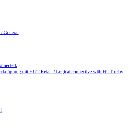
 / General
onnected.
erknüpfung mit HUT Relais / Logical connective with HUT relay
I