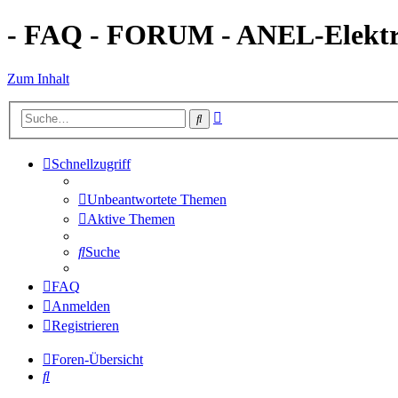
- FAQ - FORUM - ANEL-Elektro
Zum Inhalt
Erweiterte
Suche
Suche
Schnellzugriff
Unbeantwortete Themen
Aktive Themen
Suche
FAQ
Anmelden
Registrieren
Foren-Übersicht
Suche