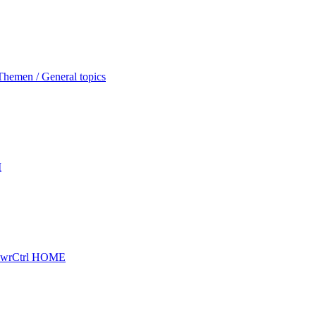
hemen / General topics
I
wrCtrl HOME