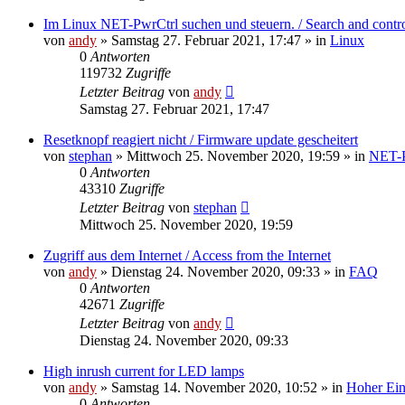
Im Linux NET-PwrCtrl suchen und steuern. / Search and contr
von
andy
» Samstag 27. Februar 2021, 17:47 » in
Linux
0
Antworten
119732
Zugriffe
Letzter Beitrag
von
andy
Samstag 27. Februar 2021, 17:47
Resetknopf reagiert nicht / Firmware update gescheitert
von
stephan
» Mittwoch 25. November 2020, 19:59 » in
NET-
0
Antworten
43310
Zugriffe
Letzter Beitrag
von
stephan
Mittwoch 25. November 2020, 19:59
Zugriff aus dem Internet / Access from the Internet
von
andy
» Dienstag 24. November 2020, 09:33 » in
FAQ
0
Antworten
42671
Zugriffe
Letzter Beitrag
von
andy
Dienstag 24. November 2020, 09:33
High inrush current for LED lamps
von
andy
» Samstag 14. November 2020, 10:52 » in
Hoher Ein
0
Antworten