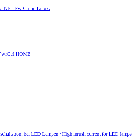
ol NET-PwrCtrl in Linux.
PwrCtrl HOME
schaltstrom bei LED Lampen / High inrush current for LED lamps