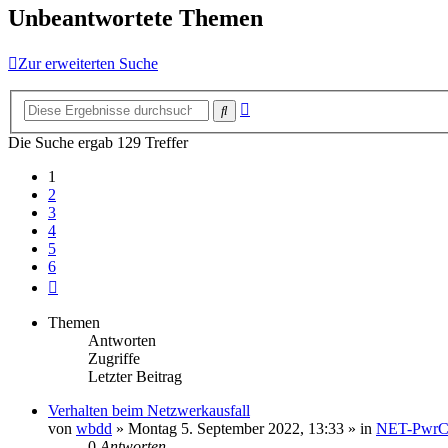
Unbeantwortete Themen
Zur erweiterten Suche
Erweiterte
Suche
Suche
Die Suche ergab 129 Treffer
1
2
3
4
5
6
Nächste
Themen
Antworten
Zugriffe
Letzter Beitrag
Verhalten beim Netzwerkausfall
von
wbdd
» Montag 5. September 2022, 13:33 » in
NET-PwrC
0
Antworten