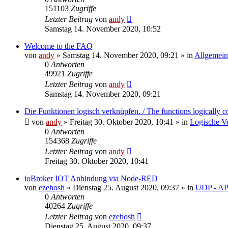
151103
Zugriffe
Letzter Beitrag
von
andy
Samstag 14. November 2020, 10:52
Welcome to the FAQ
von
andy
» Samstag 14. November 2020, 09:21 » in
Allgemein
0
Antworten
49921
Zugriffe
Letzter Beitrag
von
andy
Samstag 14. November 2020, 09:21
Die Funktionen logisch verknüpfen. / The functions logically c
von
andy
» Freitag 30. Oktober 2020, 10:41 » in
Logische V
0
Antworten
154368
Zugriffe
Letzter Beitrag
von
andy
Freitag 30. Oktober 2020, 10:41
ioBroker IOT Anbindung via Node-RED
von
ezehosh
» Dienstag 25. August 2020, 09:37 » in
UDP - AP
0
Antworten
40264
Zugriffe
Letzter Beitrag
von
ezehosh
Dienstag 25. August 2020, 09:37