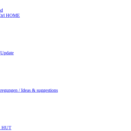
nd
trl HOME
 Update
regungen / Ideas & suggestions
l HUT