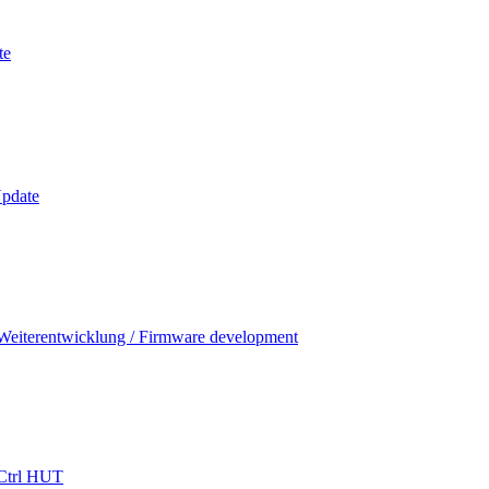
te
pdate
Weiterentwicklung / Firmware development
Ctrl HUT