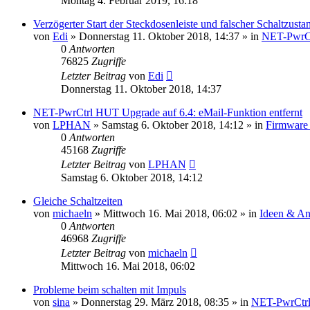
Montag 4. Februar 2019, 16:18
Verzögerter Start der Steckdosenleiste und falscher Schaltzusta
von
Edi
» Donnerstag 11. Oktober 2018, 14:37 » in
NET-PwrC
0
Antworten
76825
Zugriffe
Letzter Beitrag
von
Edi
Donnerstag 11. Oktober 2018, 14:37
NET-PwrCtrl HUT Upgrade auf 6.4: eMail-Funktion entfernt
von
LPHAN
» Samstag 6. Oktober 2018, 14:12 » in
Firmware
0
Antworten
45168
Zugriffe
Letzter Beitrag
von
LPHAN
Samstag 6. Oktober 2018, 14:12
Gleiche Schaltzeiten
von
michaeln
» Mittwoch 16. Mai 2018, 06:02 » in
Ideen & An
0
Antworten
46968
Zugriffe
Letzter Beitrag
von
michaeln
Mittwoch 16. Mai 2018, 06:02
Probleme beim schalten mit Impuls
von
sina
» Donnerstag 29. März 2018, 08:35 » in
NET-PwrCtr