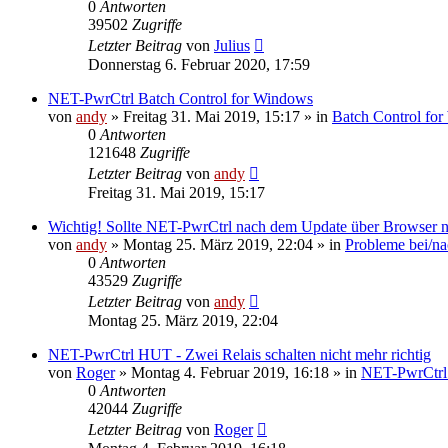
0
Antworten
39502
Zugriffe
Letzter Beitrag
von
Julius
Donnerstag 6. Februar 2020, 17:59
NET-PwrCtrl Batch Control for Windows
von
andy
» Freitag 31. Mai 2019, 15:17 » in
Batch Control fo
0
Antworten
121648
Zugriffe
Letzter Beitrag
von
andy
Freitag 31. Mai 2019, 15:17
Wichtig! Sollte NET-PwrCtrl nach dem Update über Browser nic
von
andy
» Montag 25. März 2019, 22:04 » in
Probleme bei/na
0
Antworten
43529
Zugriffe
Letzter Beitrag
von
andy
Montag 25. März 2019, 22:04
NET-PwrCtrl HUT - Zwei Relais schalten nicht mehr richtig
von
Roger
» Montag 4. Februar 2019, 16:18 » in
NET-PwrCtr
0
Antworten
42044
Zugriffe
Letzter Beitrag
von
Roger