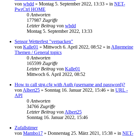
von
wbdd
» Montag 5. September 2022, 13:33 » in
NET-
PwrCtrl HOME
0
Antworten
177987
Zugriffe
Letzter Beitrag
von
wbdd
Montag 5. September 2022, 13:33
Sensor Wetterfest "verpacken"
von
Kalle01
» Mittwoch 6. April 2022, 08:52 » in
Allgemeine
Themen / General topics
0
Antworten
165599
Zugriffe
Letzter Beitrag
von
Kalle01
Mittwoch 6. April 2022, 08:52
How to call strg.cfg with Auth (username and password)?
von
Albert25
» Sonntag 16. Januar 2022, 15:46 » in
URL -
API
0
Antworten
34766
Zugriffe
Letzter Beitrag
von
Albert25
Sonntag 16. Januar 2022, 15:46
Zufallstimer
von
Mambo17
» Donnerstag 25. März 2021, 15:38 » in
NET-