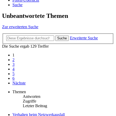
Foren-Übersicht
Suche
Unbeantwortete Themen
Zur erweiterten Suche
Erweiterte Suche
Suche
Die Suche ergab 129 Treffer
1
2
3
4
5
6
Nächste
Themen
Antworten
Zugriffe
Letzter Beitrag
Verhalten beim Netzwerkausfall