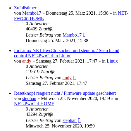
Zufallstimer
von
Mambo17
» Donnerstag 25. März 2021, 15:38 » in
NET-
PwrCtrl HOME
0
Antworten
40409
Zugriffe
Letzter Beitrag
von
Mambo17
Donnerstag 25. März 2021, 15:38
Im Linux NET-PwrCtrl suchen und steuern. / Search and
control NET-PwrCtrl in Linux.
von
andy
» Samstag 27. Februar 2021, 17:47 » in
Linux
0
Antworten
119619
Zugriffe
Letzter Beitrag
von
andy
Samstag 27. Februar 2021, 17:47
Resetknopf reagiert nicht / Firmware update gescheitert
von
stephan
» Mittwoch 25. November 2020, 19:59 » in
NET-PwrCtrl HOME
0
Antworten
43294
Zugriffe
Letzter Beitrag
von
stephan
Mittwoch 25. November 2020, 19:59