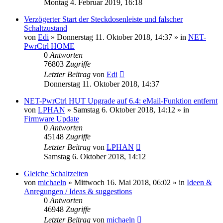
Montag 4. Februar 2019, 16:18
Verzögerter Start der Steckdosenleiste und falscher
Schaltzustand
von
Edi
» Donnerstag 11. Oktober 2018, 14:37 » in
NET-
PwrCtrl HOME
0
Antworten
76803
Zugriffe
Letzter Beitrag
von
Edi
Donnerstag 11. Oktober 2018, 14:37
NET-PwrCtrl HUT Upgrade auf 6.4: eMail-Funktion entfernt
von
LPHAN
» Samstag 6. Oktober 2018, 14:12 » in
Firmware Update
0
Antworten
45148
Zugriffe
Letzter Beitrag
von
LPHAN
Samstag 6. Oktober 2018, 14:12
Gleiche Schaltzeiten
von
michaeln
» Mittwoch 16. Mai 2018, 06:02 » in
Ideen &
Anregungen / Ideas & suggestions
0
Antworten
46948
Zugriffe
Letzter Beitrag
von
michaeln