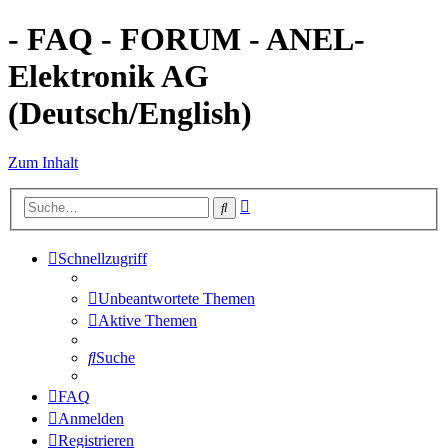
- FAQ - FORUM - ANEL-
Elektronik AG
(Deutsch/English)
Zum Inhalt
Erweiterte
Suche
Suche
Schnellzugriff
Unbeantwortete Themen
Aktive Themen
Suche
FAQ
Anmelden
Registrieren