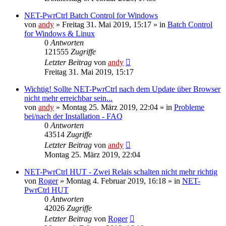
NET-PwrCtrl Batch Control for Windows
von
andy
» Freitag 31. Mai 2019, 15:17 » in
Batch Control
for Windows & Linux
0
Antworten
121555
Zugriffe
Letzter Beitrag
von
andy
Freitag 31. Mai 2019, 15:17
Wichtig! Sollte NET-PwrCtrl nach dem Update über Browser
nicht mehr erreichbar sein...
von
andy
» Montag 25. März 2019, 22:04 » in
Probleme
bei/nach der Installation - FAQ
0
Antworten
43514
Zugriffe
Letzter Beitrag
von
andy
Montag 25. März 2019, 22:04
NET-PwrCtrl HUT - Zwei Relais schalten nicht mehr richtig
von
Roger
» Montag 4. Februar 2019, 16:18 » in
NET-
PwrCtrl HUT
0
Antworten
42026
Zugriffe
Letzter Beitrag
von
Roger