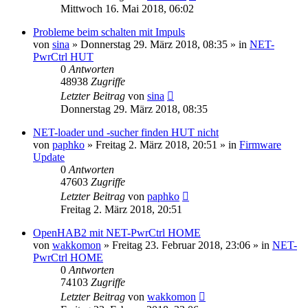
Mittwoch 16. Mai 2018, 06:02
Probleme beim schalten mit Impuls
von
sina
» Donnerstag 29. März 2018, 08:35 » in
NET-
PwrCtrl HUT
0
Antworten
48938
Zugriffe
Letzter Beitrag
von
sina
Donnerstag 29. März 2018, 08:35
NET-loader und -sucher finden HUT nicht
von
paphko
» Freitag 2. März 2018, 20:51 » in
Firmware
Update
0
Antworten
47603
Zugriffe
Letzter Beitrag
von
paphko
Freitag 2. März 2018, 20:51
OpenHAB2 mit NET-PwrCtrl HOME
von
wakkomon
» Freitag 23. Februar 2018, 23:06 » in
NET-
PwrCtrl HOME
0
Antworten
74103
Zugriffe
Letzter Beitrag
von
wakkomon