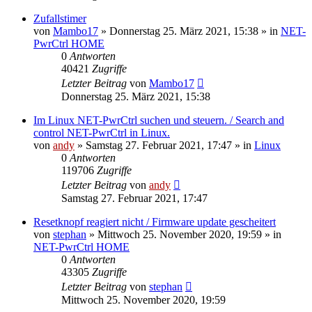
Zufallstimer
von
Mambo17
» Donnerstag 25. März 2021, 15:38 » in
NET-
PwrCtrl HOME
0
Antworten
40421
Zugriffe
Letzter Beitrag
von
Mambo17
Donnerstag 25. März 2021, 15:38
Im Linux NET-PwrCtrl suchen und steuern. / Search and
control NET-PwrCtrl in Linux.
von
andy
» Samstag 27. Februar 2021, 17:47 » in
Linux
0
Antworten
119706
Zugriffe
Letzter Beitrag
von
andy
Samstag 27. Februar 2021, 17:47
Resetknopf reagiert nicht / Firmware update gescheitert
von
stephan
» Mittwoch 25. November 2020, 19:59 » in
NET-PwrCtrl HOME
0
Antworten
43305
Zugriffe
Letzter Beitrag
von
stephan
Mittwoch 25. November 2020, 19:59