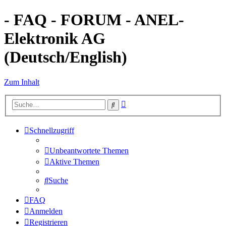
- FAQ - FORUM - ANEL-
Elektronik AG
(Deutsch/English)
Zum Inhalt
Erweiterte
Suche
Suche
Schnellzugriff
Unbeantwortete Themen
Aktive Themen
Suche
FAQ
Anmelden
Registrieren