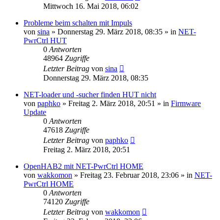
Mittwoch 16. Mai 2018, 06:02
Probleme beim schalten mit Impuls
von
sina
» Donnerstag 29. März 2018, 08:35 » in
NET-
PwrCtrl HUT
0
Antworten
48964
Zugriffe
Letzter Beitrag
von
sina
Donnerstag 29. März 2018, 08:35
NET-loader und -sucher finden HUT nicht
von
paphko
» Freitag 2. März 2018, 20:51 » in
Firmware
Update
0
Antworten
47618
Zugriffe
Letzter Beitrag
von
paphko
Freitag 2. März 2018, 20:51
OpenHAB2 mit NET-PwrCtrl HOME
von
wakkomon
» Freitag 23. Februar 2018, 23:06 » in
NET-
PwrCtrl HOME
0
Antworten
74120
Zugriffe
Letzter Beitrag
von
wakkomon