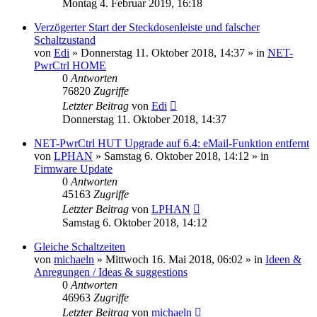
Montag 4. Februar 2019, 16:18
Verzögerter Start der Steckdosenleiste und falscher
Schaltzustand
von
Edi
» Donnerstag 11. Oktober 2018, 14:37 » in
NET-
PwrCtrl HOME
0
Antworten
76820
Zugriffe
Letzter Beitrag
von
Edi
Donnerstag 11. Oktober 2018, 14:37
NET-PwrCtrl HUT Upgrade auf 6.4: eMail-Funktion entfernt
von
LPHAN
» Samstag 6. Oktober 2018, 14:12 » in
Firmware Update
0
Antworten
45163
Zugriffe
Letzter Beitrag
von
LPHAN
Samstag 6. Oktober 2018, 14:12
Gleiche Schaltzeiten
von
michaeln
» Mittwoch 16. Mai 2018, 06:02 » in
Ideen &
Anregungen / Ideas & suggestions
0
Antworten
46963
Zugriffe
Letzter Beitrag
von
michaeln