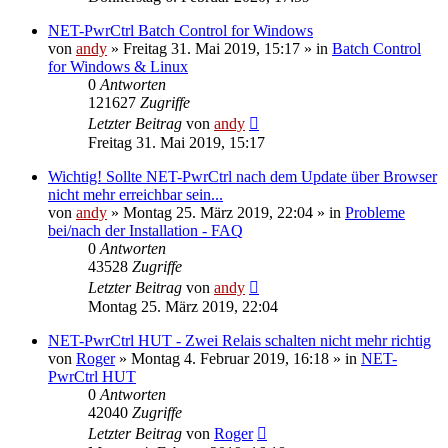
NET-PwrCtrl Batch Control for Windows
von
andy
» Freitag 31. Mai 2019, 15:17 » in
Batch Control
for Windows & Linux
0
Antworten
121627
Zugriffe
Letzter Beitrag
von
andy
Freitag 31. Mai 2019, 15:17
Wichtig! Sollte NET-PwrCtrl nach dem Update über Browser
nicht mehr erreichbar sein...
von
andy
» Montag 25. März 2019, 22:04 » in
Probleme
bei/nach der Installation - FAQ
0
Antworten
43528
Zugriffe
Letzter Beitrag
von
andy
Montag 25. März 2019, 22:04
NET-PwrCtrl HUT - Zwei Relais schalten nicht mehr richtig
von
Roger
» Montag 4. Februar 2019, 16:18 » in
NET-
PwrCtrl HUT
0
Antworten
42040
Zugriffe
Letzter Beitrag
von
Roger