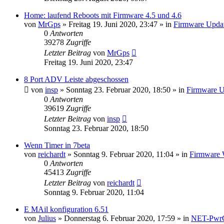
Home: laufend Reboots mit Firmware 4.5 und 4.6
von
MrGps
» Freitag 19. Juni 2020, 23:47 » in
Firmware Upda
0
Antworten
39278
Zugriffe
Letzter Beitrag
von
MrGps
Freitag 19. Juni 2020, 23:47
8 Port ADV Leiste abgeschossen
von
insp
» Sonntag 23. Februar 2020, 18:50 » in
Firmware U
0
Antworten
39619
Zugriffe
Letzter Beitrag
von
insp
Sonntag 23. Februar 2020, 18:50
Wenn Timer in 7beta
von
reichardt
» Sonntag 9. Februar 2020, 11:04 » in
Firmware 
0
Antworten
45413
Zugriffe
Letzter Beitrag
von
reichardt
Sonntag 9. Februar 2020, 11:04
E MAil konfiguration 6.51
von
Julius
» Donnerstag 6. Februar 2020, 17:59 » in
NET-Pwr