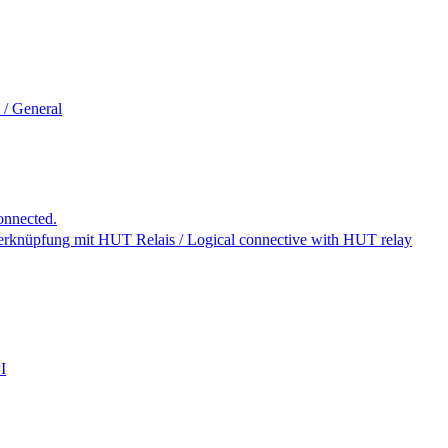
 / General
onnected.
erknüpfung mit HUT Relais / Logical connective with HUT relay
I