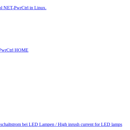
ol NET-PwrCtrl in Linux.
PwrCtrl HOME
schaltstrom bei LED Lampen / High inrush current for LED lamps