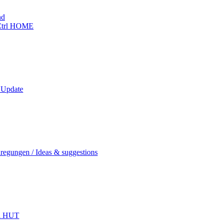
nd
trl HOME
 Update
regungen / Ideas & suggestions
l HUT