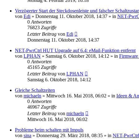
Montag 4. Februar 2019, 16:18
Verzögerter Start der Steckdosenleiste und falscher Schaltzusta
von
Edi
» Donnerstag 11. Oktober 2018, 14:37 » in
NET-PwrC
0
Antworten
76823
Zugriffe
Letzter Beitrag
von
Edi
Donnerstag 11. Oktober 2018, 14:37
NET-PwrCtrl HUT Upgrade auf 6.4: eMail-Funktion entfernt
von
LPHAN
» Samstag 6. Oktober 2018, 14:12 » in
Firmware
0
Antworten
45165
Zugriffe
Letzter Beitrag
von
LPHAN
Samstag 6. Oktober 2018, 14:12
Gleiche Schaltzeiten
von
michaeln
» Mittwoch 16. Mai 2018, 06:02 » in
Ideen & An
0
Antworten
46967
Zugriffe
Letzter Beitrag
von
michaeln
Mittwoch 16. Mai 2018, 06:02
Probleme beim schalten mit Impuls
von
sina
» Donnerstag 29. März 2018, 08:35 » in
NET-PwrCtr