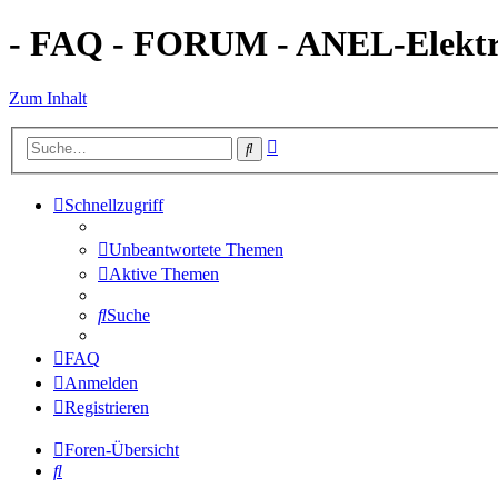
- FAQ - FORUM - ANEL-Elektro
Zum Inhalt
Erweiterte
Suche
Suche
Schnellzugriff
Unbeantwortete Themen
Aktive Themen
Suche
FAQ
Anmelden
Registrieren
Foren-Übersicht
Suche