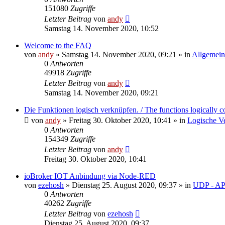
151080
Zugriffe
Letzter Beitrag
von
andy
Samstag 14. November 2020, 10:52
Welcome to the FAQ
von
andy
» Samstag 14. November 2020, 09:21 » in
Allgemein
0
Antworten
49918
Zugriffe
Letzter Beitrag
von
andy
Samstag 14. November 2020, 09:21
Die Funktionen logisch verknüpfen. / The functions logically c
von
andy
» Freitag 30. Oktober 2020, 10:41 » in
Logische V
0
Antworten
154349
Zugriffe
Letzter Beitrag
von
andy
Freitag 30. Oktober 2020, 10:41
ioBroker IOT Anbindung via Node-RED
von
ezehosh
» Dienstag 25. August 2020, 09:37 » in
UDP - AP
0
Antworten
40262
Zugriffe
Letzter Beitrag
von
ezehosh
Dienstag 25. August 2020, 09:37