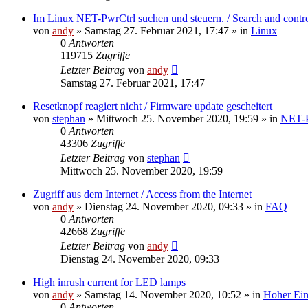
Im Linux NET-PwrCtrl suchen und steuern. / Search and contr
von
andy
» Samstag 27. Februar 2021, 17:47 » in
Linux
0
Antworten
119715
Zugriffe
Letzter Beitrag
von
andy
Samstag 27. Februar 2021, 17:47
Resetknopf reagiert nicht / Firmware update gescheitert
von
stephan
» Mittwoch 25. November 2020, 19:59 » in
NET-
0
Antworten
43306
Zugriffe
Letzter Beitrag
von
stephan
Mittwoch 25. November 2020, 19:59
Zugriff aus dem Internet / Access from the Internet
von
andy
» Dienstag 24. November 2020, 09:33 » in
FAQ
0
Antworten
42668
Zugriffe
Letzter Beitrag
von
andy
Dienstag 24. November 2020, 09:33
High inrush current for LED lamps
von
andy
» Samstag 14. November 2020, 10:52 » in
Hoher Ein
0
Antworten