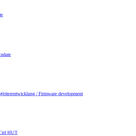
te
pdate
Weiterentwicklung / Firmware development
Ctrl HUT