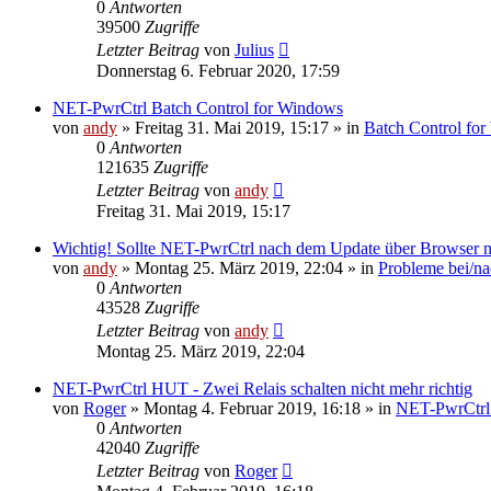
0
Antworten
39500
Zugriffe
Letzter Beitrag
von
Julius
Donnerstag 6. Februar 2020, 17:59
NET-PwrCtrl Batch Control for Windows
von
andy
» Freitag 31. Mai 2019, 15:17 » in
Batch Control fo
0
Antworten
121635
Zugriffe
Letzter Beitrag
von
andy
Freitag 31. Mai 2019, 15:17
Wichtig! Sollte NET-PwrCtrl nach dem Update über Browser nic
von
andy
» Montag 25. März 2019, 22:04 » in
Probleme bei/na
0
Antworten
43528
Zugriffe
Letzter Beitrag
von
andy
Montag 25. März 2019, 22:04
NET-PwrCtrl HUT - Zwei Relais schalten nicht mehr richtig
von
Roger
» Montag 4. Februar 2019, 16:18 » in
NET-PwrCtr
0
Antworten
42040
Zugriffe
Letzter Beitrag
von
Roger