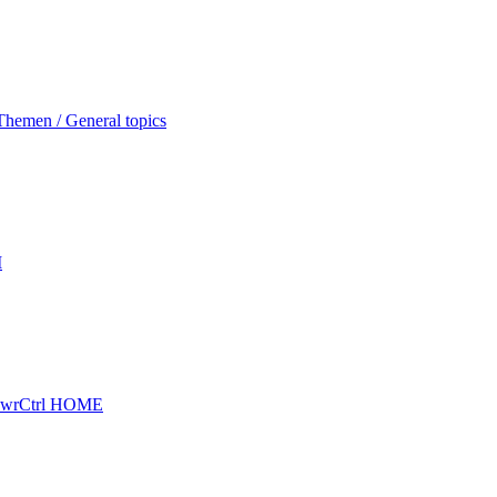
hemen / General topics
I
wrCtrl HOME