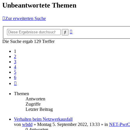
Unbeantwortete Themen
Zur erweiterten Suche
Erweiterte
Suche
Suche
Die Suche ergab 129 Treffer
1
2
3
4
5
6
Nächste
Themen
Antworten
Zugriffe
Letzter Beitrag
Verhalten beim Netzwerkausfall
von
wbdd
» Montag 5. September 2022, 13:33 » in
NET-PwrC
0
Antworten