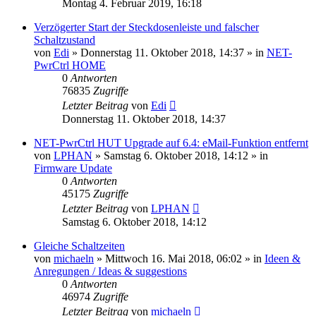
Montag 4. Februar 2019, 16:18
Verzögerter Start der Steckdosenleiste und falscher
Schaltzustand
von
Edi
» Donnerstag 11. Oktober 2018, 14:37 » in
NET-
PwrCtrl HOME
0
Antworten
76835
Zugriffe
Letzter Beitrag
von
Edi
Donnerstag 11. Oktober 2018, 14:37
NET-PwrCtrl HUT Upgrade auf 6.4: eMail-Funktion entfernt
von
LPHAN
» Samstag 6. Oktober 2018, 14:12 » in
Firmware Update
0
Antworten
45175
Zugriffe
Letzter Beitrag
von
LPHAN
Samstag 6. Oktober 2018, 14:12
Gleiche Schaltzeiten
von
michaeln
» Mittwoch 16. Mai 2018, 06:02 » in
Ideen &
Anregungen / Ideas & suggestions
0
Antworten
46974
Zugriffe
Letzter Beitrag
von
michaeln