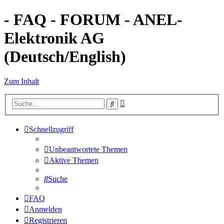
- FAQ - FORUM - ANEL-
Elektronik AG
(Deutsch/English)
Zum Inhalt
Erweiterte
Suche
Suche
Schnellzugriff
Unbeantwortete Themen
Aktive Themen
Suche
FAQ
Anmelden
Registrieren