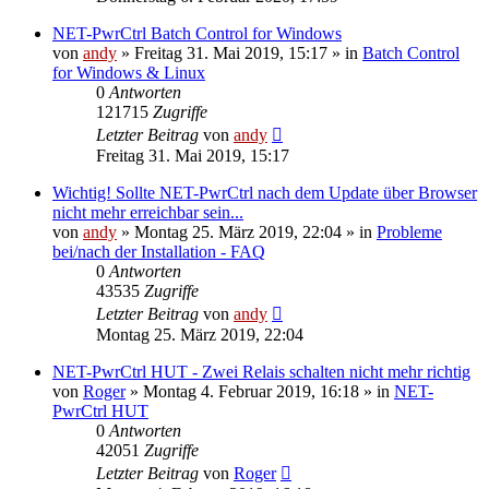
NET-PwrCtrl Batch Control for Windows
von
andy
» Freitag 31. Mai 2019, 15:17 » in
Batch Control
for Windows & Linux
0
Antworten
121715
Zugriffe
Letzter Beitrag
von
andy
Freitag 31. Mai 2019, 15:17
Wichtig! Sollte NET-PwrCtrl nach dem Update über Browser
nicht mehr erreichbar sein...
von
andy
» Montag 25. März 2019, 22:04 » in
Probleme
bei/nach der Installation - FAQ
0
Antworten
43535
Zugriffe
Letzter Beitrag
von
andy
Montag 25. März 2019, 22:04
NET-PwrCtrl HUT - Zwei Relais schalten nicht mehr richtig
von
Roger
» Montag 4. Februar 2019, 16:18 » in
NET-
PwrCtrl HUT
0
Antworten
42051
Zugriffe
Letzter Beitrag
von
Roger