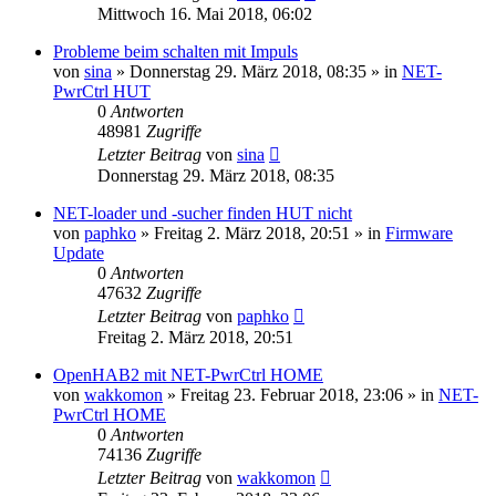
Mittwoch 16. Mai 2018, 06:02
Probleme beim schalten mit Impuls
von
sina
» Donnerstag 29. März 2018, 08:35 » in
NET-
PwrCtrl HUT
0
Antworten
48981
Zugriffe
Letzter Beitrag
von
sina
Donnerstag 29. März 2018, 08:35
NET-loader und -sucher finden HUT nicht
von
paphko
» Freitag 2. März 2018, 20:51 » in
Firmware
Update
0
Antworten
47632
Zugriffe
Letzter Beitrag
von
paphko
Freitag 2. März 2018, 20:51
OpenHAB2 mit NET-PwrCtrl HOME
von
wakkomon
» Freitag 23. Februar 2018, 23:06 » in
NET-
PwrCtrl HOME
0
Antworten
74136
Zugriffe
Letzter Beitrag
von
wakkomon