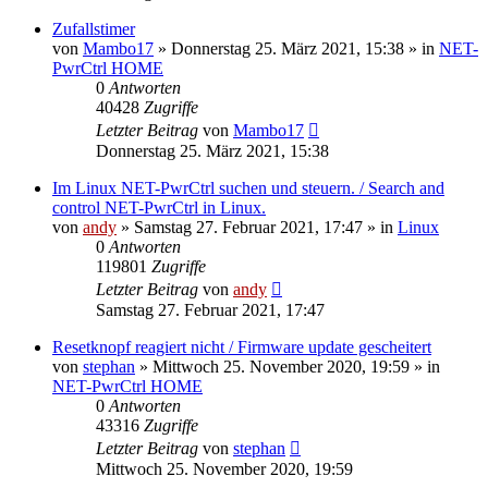
Zufallstimer
von
Mambo17
» Donnerstag 25. März 2021, 15:38 » in
NET-
PwrCtrl HOME
0
Antworten
40428
Zugriffe
Letzter Beitrag
von
Mambo17
Donnerstag 25. März 2021, 15:38
Im Linux NET-PwrCtrl suchen und steuern. / Search and
control NET-PwrCtrl in Linux.
von
andy
» Samstag 27. Februar 2021, 17:47 » in
Linux
0
Antworten
119801
Zugriffe
Letzter Beitrag
von
andy
Samstag 27. Februar 2021, 17:47
Resetknopf reagiert nicht / Firmware update gescheitert
von
stephan
» Mittwoch 25. November 2020, 19:59 » in
NET-PwrCtrl HOME
0
Antworten
43316
Zugriffe
Letzter Beitrag
von
stephan
Mittwoch 25. November 2020, 19:59