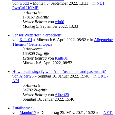
von
wbdd
» Montag 5. September 2022, 13:33 » in
NET-
PwrCtrl HOME
0
Antworten
178167
Zugriffe
Letzter Beitrag
von
wbdd
Montag 5. September 2022, 13:33
Sensor Wetterfest "verpacken"
von
Kalle01
» Mittwoch 6. April 2022, 08:52 » in
Allgemeine
Themen / General topics
0
Antworten
165809
Zugriffe
Letzter Beitrag
von
Kalle01
Mittwoch 6. April 2022, 08:52
How to call strg.cfg with Auth (username and password)?
von
Albert25
» Sonntag 16. Januar 2022, 15:46 » in
URL -
API
0
Antworten
34782
Zugriffe
Letzter Beitrag
von
Albert25
Sonntag 16. Januar 2022, 15:46
Zufallstimer
von
Mambo17
» Donnerstag 25. März 2021, 15:38 » in
NET-