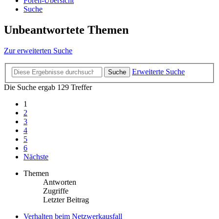
Foren-Übersicht
Suche
Unbeantwortete Themen
Zur erweiterten Suche
Erweiterte Suche
Suche
Die Suche ergab 129 Treffer
1
2
3
4
5
6
Nächste
Themen
Antworten
Zugriffe
Letzter Beitrag
Verhalten beim Netzwerkausfall