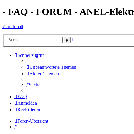
- FAQ - FORUM - ANEL-Elektro
Zum Inhalt
Erweiterte
Suche
Suche
Schnellzugriff
Unbeantwortete Themen
Aktive Themen
Suche
FAQ
Anmelden
Registrieren
Foren-Übersicht
Suche