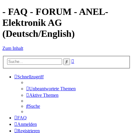
- FAQ - FORUM - ANEL-
Elektronik AG
(Deutsch/English)
Zum Inhalt
Erweiterte
Suche
Suche
Schnellzugriff
Unbeantwortete Themen
Aktive Themen
Suche
FAQ
Anmelden
Registrieren