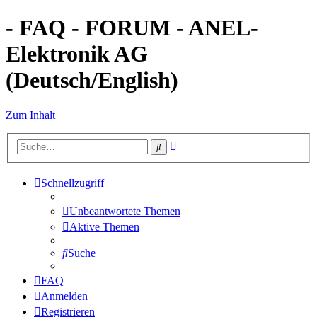
- FAQ - FORUM - ANEL-
Elektronik AG
(Deutsch/English)
Zum Inhalt
Erweiterte
Suche
Suche
Schnellzugriff
Unbeantwortete Themen
Aktive Themen
Suche
FAQ
Anmelden
Registrieren