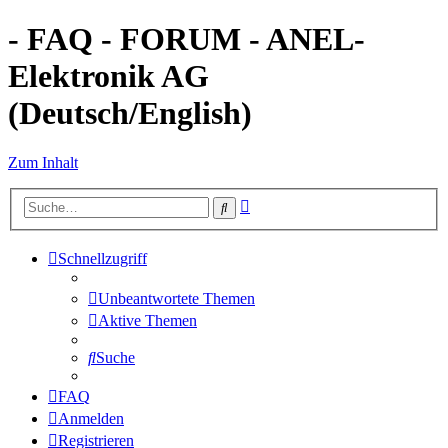
- FAQ - FORUM - ANEL-
Elektronik AG
(Deutsch/English)
Zum Inhalt
Erweiterte
Suche
Suche
Schnellzugriff
Unbeantwortete Themen
Aktive Themen
Suche
FAQ
Anmelden
Registrieren