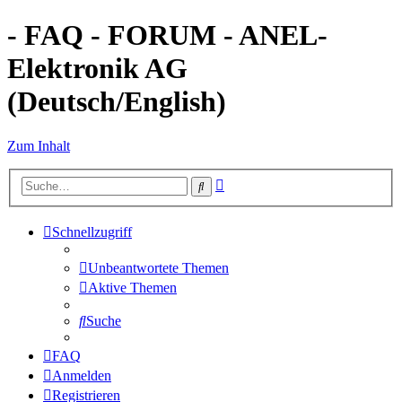
- FAQ - FORUM - ANEL-
Elektronik AG
(Deutsch/English)
Zum Inhalt
Erweiterte
Suche
Suche
Schnellzugriff
Unbeantwortete Themen
Aktive Themen
Suche
FAQ
Anmelden
Registrieren