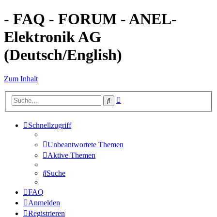
- FAQ - FORUM - ANEL-
Elektronik AG
(Deutsch/English)
Zum Inhalt
Erweiterte
Suche
Suche
Schnellzugriff
Unbeantwortete Themen
Aktive Themen
Suche
FAQ
Anmelden
Registrieren