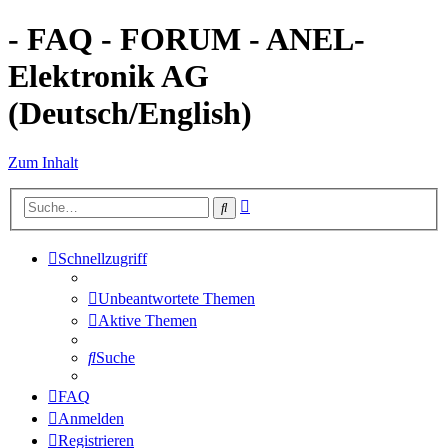
- FAQ - FORUM - ANEL-
Elektronik AG
(Deutsch/English)
Zum Inhalt
Erweiterte
Suche
Suche
Schnellzugriff
Unbeantwortete Themen
Aktive Themen
Suche
FAQ
Anmelden
Registrieren