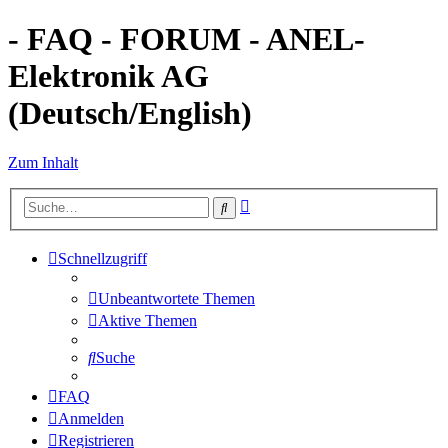
- FAQ - FORUM - ANEL-
Elektronik AG
(Deutsch/English)
Zum Inhalt
Erweiterte
Suche
Suche
Schnellzugriff
Unbeantwortete Themen
Aktive Themen
Suche
FAQ
Anmelden
Registrieren