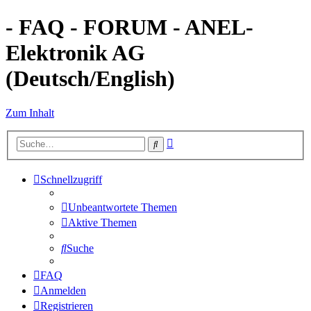
- FAQ - FORUM - ANEL-
Elektronik AG
(Deutsch/English)
Zum Inhalt
Erweiterte
Suche
Suche
Schnellzugriff
Unbeantwortete Themen
Aktive Themen
Suche
FAQ
Anmelden
Registrieren