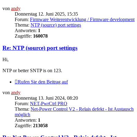
von
andy
Donnerstag 12. Juni 2025, 15:35
Forum:
Firmware Weiterentwicklung / Firmware development
Thema:
NTP (source) port settings
Antworten:
1
Zugriffe:
160078
Re: NTP (source) port settings
Hi,
NTP or better SNTP is on 123.
Rufen Sie den Beitrag auf
von
andy
Donnerstag 13. Juni 2024, 08:20
Forum:
NET-PwrCtrl PRO
Thema:
Net-Power Control V2 - Relais defekt - Ist Austausch
möglich
Antworten:
1
Zugriffe:
213058