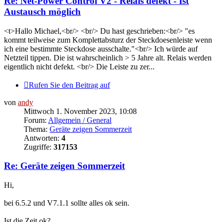
Re: Net-Power Control V2 - Relais defekt - Ist
Austausch möglich
<t>Hallo Michael,<br/> <br/> Du hast geschrieben:<br/> "es
kommt teilweise zum Komplettabsturz der Steckdoesenleiste wenn
ich eine bestimmte Steckdose ausschalte."<br/> Ich würde auf
Netzteil tippen. Die ist wahrscheinlich > 5 Jahre alt. Relais werden
eigentlich nicht defekt. <br/> Die Leiste zu zer...
Rufen Sie den Beitrag auf
von
andy
Mittwoch 1. November 2023, 10:08
Forum:
Allgemein / General
Thema:
Geräte zeigen Sommerzeit
Antworten:
4
Zugriffe:
317153
Re: Geräte zeigen Sommerzeit
Hi,
bei 6.5.2 und V7.1.1 sollte alles ok sein.
Ist die Zeit ok?