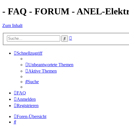
- FAQ - FORUM - ANEL-Elektro
Zum Inhalt
Erweiterte
Suche
Suche
Schnellzugriff
Unbeantwortete Themen
Aktive Themen
Suche
FAQ
Anmelden
Registrieren
Foren-Übersicht
Suche