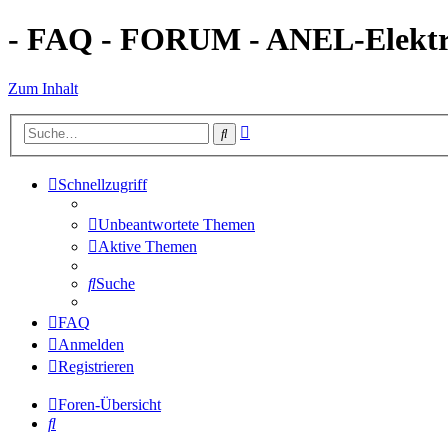
- FAQ - FORUM - ANEL-Elektro
Zum Inhalt
Erweiterte
Suche
Suche
Schnellzugriff
Unbeantwortete Themen
Aktive Themen
Suche
FAQ
Anmelden
Registrieren
Foren-Übersicht
Suche