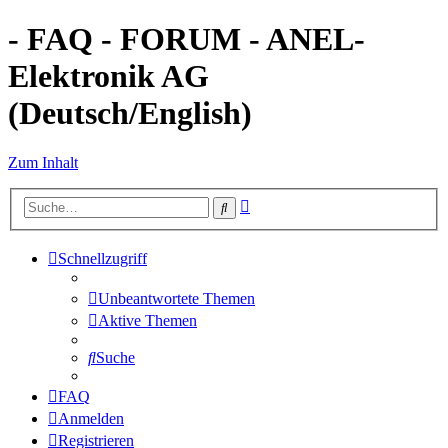
- FAQ - FORUM - ANEL-
Elektronik AG
(Deutsch/English)
Zum Inhalt
Erweiterte
Suche
Suche
Schnellzugriff
Unbeantwortete Themen
Aktive Themen
Suche
FAQ
Anmelden
Registrieren