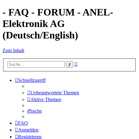
- FAQ - FORUM - ANEL-
Elektronik AG
(Deutsch/English)
Zum Inhalt
Erweiterte
Suche
Suche
Schnellzugriff
Unbeantwortete Themen
Aktive Themen
Suche
FAQ
Anmelden
Registrieren