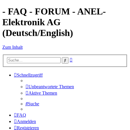
- FAQ - FORUM - ANEL-
Elektronik AG
(Deutsch/English)
Zum Inhalt
Erweiterte
Suche
Suche
Schnellzugriff
Unbeantwortete Themen
Aktive Themen
Suche
FAQ
Anmelden
Registrieren