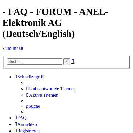
- FAQ - FORUM - ANEL-
Elektronik AG
(Deutsch/English)
Zum Inhalt
Erweiterte
Suche
Suche
Schnellzugriff
Unbeantwortete Themen
Aktive Themen
Suche
FAQ
Anmelden
Registrieren