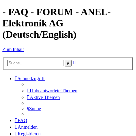
- FAQ - FORUM - ANEL-
Elektronik AG
(Deutsch/English)
Zum Inhalt
Erweiterte
Suche
Suche
Schnellzugriff
Unbeantwortete Themen
Aktive Themen
Suche
FAQ
Anmelden
Registrieren