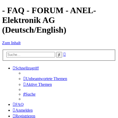
- FAQ - FORUM - ANEL-
Elektronik AG
(Deutsch/English)
Zum Inhalt
Erweiterte
Suche
Suche
Schnellzugriff
Unbeantwortete Themen
Aktive Themen
Suche
FAQ
Anmelden
Registrieren